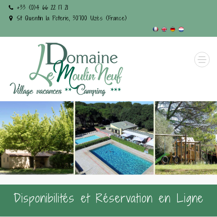
+33 (0)4 66 22 17 21
St Quentin la Poterie, 30700 Uzès (France)
Disponibilités et Réservation en Ligne