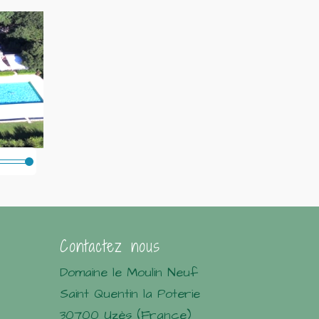
Contactez nous
Domaine le Moulin Neuf
Saint Quentin la Poterie
30700 Uzès (France)