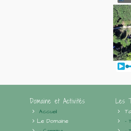
Domaine et Activités
Les T
Ta
Accueil
Le Domaine
- 
- Camping
- 