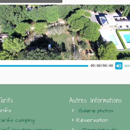
arifs
Autres Informations
rifs
Galerie photos
Réservation
Tarifs camping
Tarif location semaine
- Formulaire de