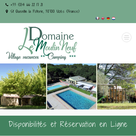
+33 (0)4 66 22 17 21
St Quentin la Poterie, 30700 Uzès (France)
Disponibilités et Réservation en Ligne